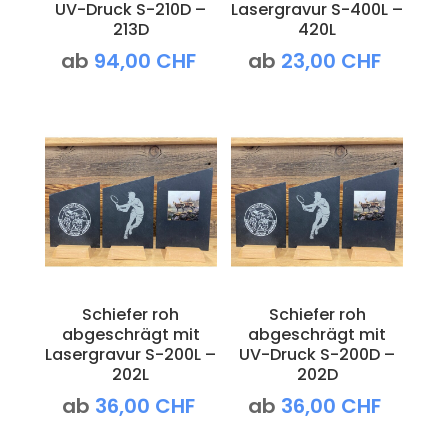
UV-Druck S-210D –
Lasergravur S-400L –
213D
420L
ab
94,00
CHF
ab
23,00
CHF
Schiefer roh
Schiefer roh
abgeschrägt mit
abgeschrägt mit
Lasergravur S-200L –
UV-Druck S-200D –
202L
202D
ab
36,00
CHF
ab
36,00
CHF