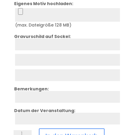
Eigenes Motiv hochladen:
(max. Dateigröße 128 MB)
Gravurschild auf Sockel:
Zeile
1
Zeile
2
Zeile
3
Bemerkungen:
Zeile
4
Datum der Veranstaltung:
Zeile
5
Schiefer