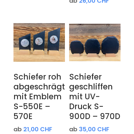
ab
26,00
CHF
Schiefer roh
Schiefer
abgeschrägt
geschliffen
mit Emblem
mit UV-
S-550E –
Druck S-
570E
900D – 970D
ab
21,00
CHF
ab
35,00
CHF