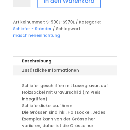
In den Warenkorb
geschliffen
mit
Lasergravur
Artikelnummer:
S-900L-S970L
Kategorie:
S-
Schiefer - Ständer
Schlagwort:
900L
maschineneinrichtung
-
970L
Menge
Beschreibung
Zusätzliche Informationen
Schiefer geschliffen mit Lasergravur, auf
Holzsockel mit Gravurschild (im Preis
inbegriffen)
Schieferdicke: ca. 15mm
Die Grössen sind inkl. Holzsockel. Jedes
Exemplar kann von der Grösse her
variieren, daher ist die Grösse nur