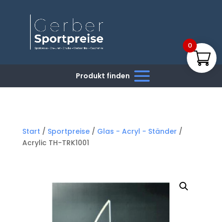
0
Start
/
Sportpreise
/
Glas - Acryl - Ständer
/
Acrylic TH-TRK1001