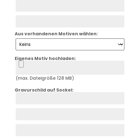
Zeile
2
Zeile
3
Aus vorhandenen Motiven wählen:
Eigenes Motiv hochladen:
Logo
(max. Dateigröße 128 MB)
Gravurschild auf Sockel:
Zeile
4
Zeile
5
Zeile
6