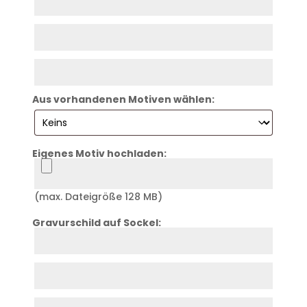
1
Zeile
2
Zeile
3
Aus vorhandenen Motiven wählen:
Eigenes Motiv hochladen:
Logo
(max. Dateigröße 128 MB)
Gravurschild auf Sockel:
Zeile
4
Zeile
5
Zeile