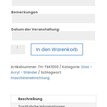
6
Bemerkungen
Zeile
7
Datum der Veranstaltung:
Zeile
8
Acrylic
In den Warenkorb
TH-
TRK1000
Menge
Artikelnummer:
TH-TRK1000
Kategorie:
Glas -
Acryl - Ständer
Schlagwort:
maschineneinrichtung
Beschreibung
Zusätzliche Informationen