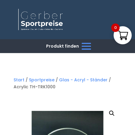
0
Start
/
Sportpreise
/
Glas - Acryl - Ständer
/
Acrylic TH-TRK1000