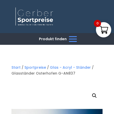
0
Start
/
Sportpreise
/
Glas - Acryl - Ständer
/
Glasständer Osterhofen G-AN837