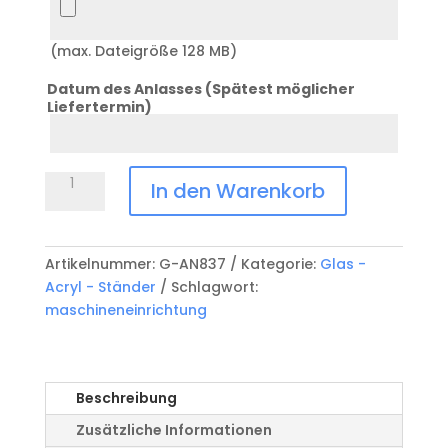
Logo
(max. Dateigröße 128 MB)
Datum des Anlasses (Spätest möglicher
Liefertermin)
Datum
Anlass
Glasständer
In den Warenkorb
Osterhofen
G-
AN837
Artikelnummer:
G-AN837
Kategorie:
Glas -
Menge
Acryl - Ständer
Schlagwort:
maschineneinrichtung
Beschreibung
Zusätzliche Informationen