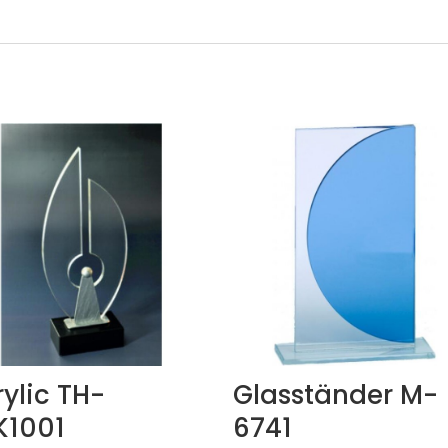
ylic TH-
Glasständer M-
K1001
6741