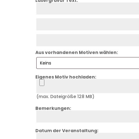
Lasergravur Text:
Zeile
1
Zeile
2
Zeile
3
Aus vorhandenen Motiven wählen:
Eigenes Motiv hochladen:
Logo
(max. Dateigröße 128 MB)
Bemerkungen:
Zeile
4
Datum der Veranstaltung:
Zeile