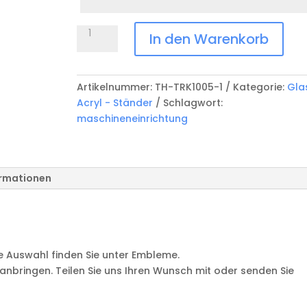
5
Acrylic
In den Warenkorb
Award
TH-
TRK1005-
Artikelnummer:
TH-TRK1005-1
Kategorie:
Gla
1
Acryl - Ständer
Schlagwort:
Menge
maschineneinrichtung
ormationen
ine Auswahl finden Sie unter Embleme.
 anbringen. Teilen Sie uns Ihren Wunsch mit oder senden Sie