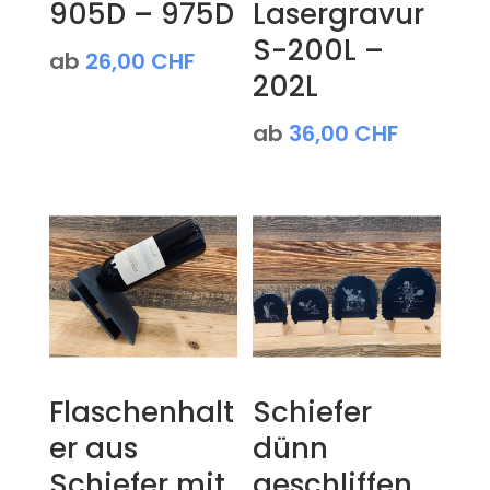
905D – 975D
Lasergravur
S-200L –
ab
26,00
CHF
202L
ab
36,00
CHF
Flaschenhalt
Schiefer
er aus
dünn
Schiefer mit
geschliffen