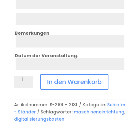
2
Zeile
3
Bemerkungen
Zeile
7
Datum der Veranstaltung:
Zeile
8
Schiefer
In den Warenkorb
roh
abgeschrägt
mit
Artikelnummer:
S-210L - 213L
Kategorie:
Schiefer
UV-
- Ständer
Schlagwörter:
maschineneinrichtung
,
Druck
digitalisierungskosten
S-
210D
-