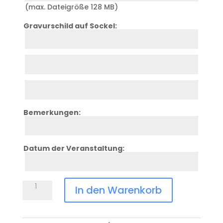
(max. Dateigröße 128 MB)
Gravurschild auf Sockel:
Zeile
4
Zeile
5
Zeile
6
Bemerkungen:
Zeile
7
Datum der Veranstaltung:
Zeile
8
Glasständer
In den Warenkorb
ZS-
557
Menge