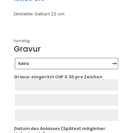
Zinnteller Geburt 22 cm
Vorrätig
Gravur
Gravur eingeritzt CHF 0.30 pro Zeichen
Eingeritzt
Zeile
1
Eingeritzt
Zeile
2
Eingeritzt
Zeile
3
Datum des Anlasses (Spätest möglicher