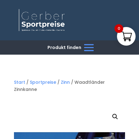
0
Start
/
Sportpreise
/
Zinn
/ Waadtländer
Zinnkanne