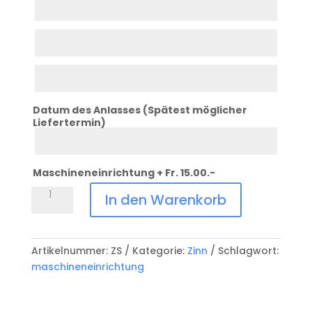
Zeile
1
Gefräst
Zeile
2
Gefräst
Zeile
3
Datum des Anlasses (Spätest möglicher
Liefertermin)
Datum
Anlass
Maschineneinrichtung + Fr. 15.00.-
Waadtländer
In den Warenkorb
Zinnkanne
Menge
Artikelnummer:
ZS
Kategorie:
Zinn
Schlagwort:
maschineneinrichtung