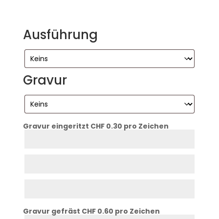
Ausführung
Gravur
Gravur eingeritzt CHF 0.30 pro Zeichen
Eingeritzt
Zeile
1
Eingeritzt
Zeile
2
Eingeritzt
Zeile
3
Gravur gefräst CHF 0.60 pro Zeichen
Gefräst