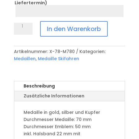
Liefertermin)
Datum
Anlass
Medaille
In den Warenkorb
Skifahren
X-
78-
Artikelnummer:
X-78-M780
Kategorien:
M780
Medaillen
,
Medaille Skifahren
Menge
Beschreibung
Zusätzliche Informationen
Medaille in gold, silber und Kupfer
​Durchmesser Medaille: 70 mm
Durchmesser Emblem: 50 mm
​inkl. Halsband 22 mm mit