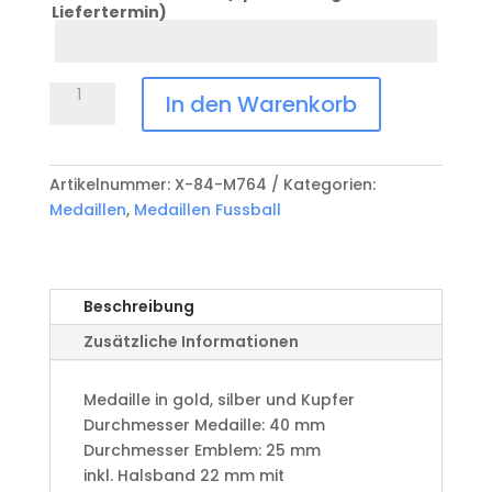
Liefertermin)
Datum
Anlass
Medaille
In den Warenkorb
Fussball
X-
84-
Artikelnummer:
X-84-M764
Kategorien:
M764
Medaillen
,
Medaillen Fussball
Menge
Beschreibung
Zusätzliche Informationen
Medaille in gold, silber und Kupfer
​Durchmesser Medaille: 40 mm
Durchmesser Emblem: 25 mm
​inkl. Halsband 22 mm mit