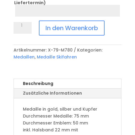
Liefertermin)
Datum
Anlass
Medaille
In den Warenkorb
Skifahren
X-
79-
Artikelnummer:
X-79-M780
Kategorien:
M780
Medaillen
,
Medaille Skifahren
Menge
Beschreibung
Zusätzliche Informationen
Medaille in gold, silber und Kupfer
​Durchmesser Medaille: 75 mm
Durchmesser Emblem: 50 mm
​inkl. Halsband 22 mm mit