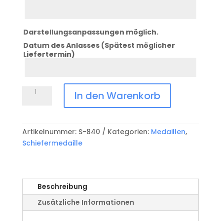
Zeile
3
Darstellungsanpassungen möglich.
Datum des Anlasses (Spätest möglicher
Liefertermin)
Datum
Anlass
Medaille
In den Warenkorb
Schiefer
Halsband
(Ausführung
Artikelnummer:
S-840
Kategorien:
Medaillen
,
3)
Schiefermedaille
Menge
Beschreibung
Zusätzliche Informationen