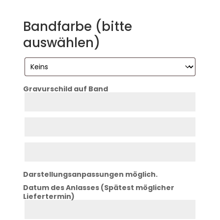
Bandfarbe (bitte
auswählen)
Gravurschild auf Band
Zeile
1
Zeile
2
Zeile
3
Darstellungsanpassungen möglich.
Datum des Anlasses (Spätest möglicher
Liefertermin)
Datum
Anlass