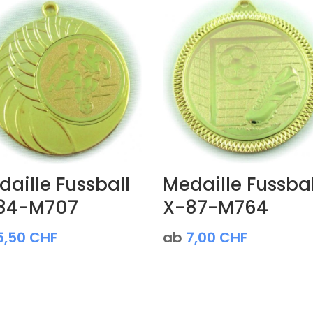
aille Fussball
Medaille Fussbal
84-M707
X-87-M764
5,50
CHF
ab
7,00
CHF