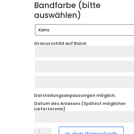
Bandfarbe (bitte
auswählen)
Gravurschild auf Band
Zeile
1
Zeile
2
Zeile
3
Darstellungsanpassungen möglich.
Datum des Anlasses (Spätest möglicher
Liefertermin)
Datum
Anlass
Medaille
In den Warenkorb