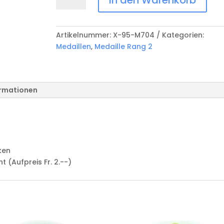
Rang
2
X-
Artikelnummer:
X-95-M704
Kategorien:
95-
Medaillen
,
Medaille Rang 2
M704
Menge
ormationen
ken
(Aufpreis Fr. 2.--)