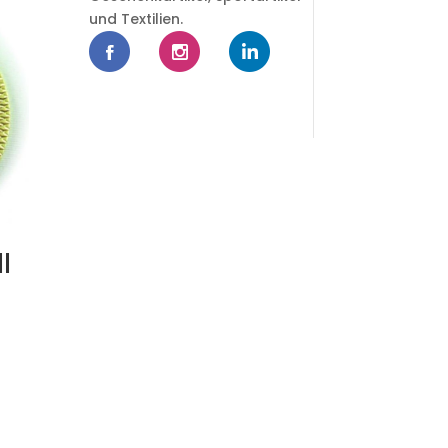
und Textilien.
l