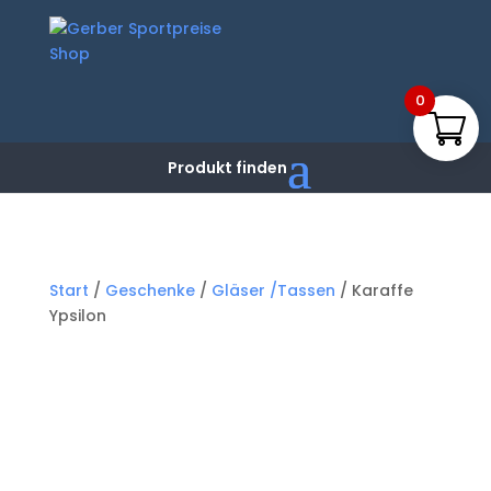
0
Start
/
Geschenke
/
Gläser /Tassen
/ Karaffe
Ypsilon