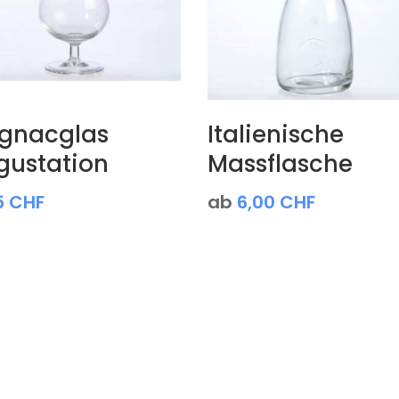
gnacglas
Italienische
gustation
Massflasche
5
CHF
ab
6,00
CHF