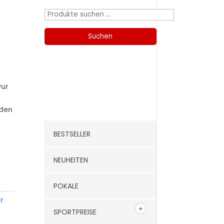
Suchen
nach:
Suchen
Kategorien
vur
nden
BESTSELLER
NEUHEITEN
POKALE
r
SPORTPREISE