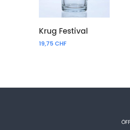
Krug Festival
19,75
CHF
ÖF