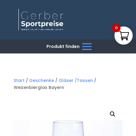
0
Start
/
Geschenke
/
Gläser /Tassen
/
Weizenbierglas Bayern