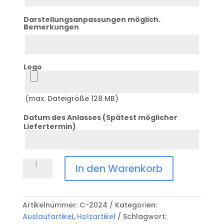
3
Darstellungsanpassungen möglich.
Bemerkungen
Logo
Logo
(max. Dateigröße 128 MB)
Datum des Anlasses (Spätest möglicher
Liefertermin)
Datum
Anlass
Holzuhr
In den Warenkorb
mit
Wunschsujet
C-
Artikelnummer:
C-2024
Kategorien:
2024
Auslaufartikel
,
Holzartikel
Schlagwort:
Menge