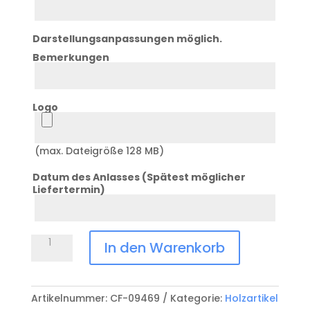
3
Darstellungsanpassungen möglich.
Bemerkungen
Bemerkung
Logo
Logo
(max. Dateigröße 128 MB)
Datum des Anlasses (Spätest möglicher
Liefertermin)
Datum
Anlass
Holzbrett
In den Warenkorb
mit
Rille
26cm
Artikelnummer:
CF-09469
Kategorie:
Holzartikel
CF-