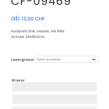
CF-09469
ab
13,00
CHF
Holzbrett Erle, massiv, mit Rille
Grösse: 26x16x2cm
Lasergravur
Gravur
Zeile
1
Zeile
2
Zeile