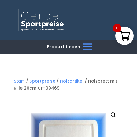
0
Start
/
Sportpreise
/
Holzartikel
/ Holzbrett mit
Rille 26cm CF-09469