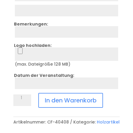
Zeile
3
Bemerkungen:
Bemerkung
Logo hochladen:
Logo
(max. Dateigröße 128 MB)
Datum der Veranstaltung:
Datum
Flaschenöffner
In den Warenkorb
CF-
40408
Menge
Artikelnummer:
CF-40408
Kategorie:
Holzartikel