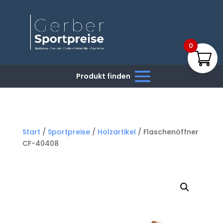
0
Start
/
Sportpreise
/
Holzartikel
/ Flaschenöffner
CF-40408