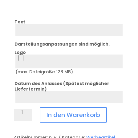
Text
Text
Darstellungsanpassungen sind möglich.
Logo
Logo
(max. Dateigröße 128 MB)
Datum des Anlasses (Spätest möglicher
Liefertermin)
Datum
Flachmann
In den Warenkorb
schwarz
HPA135-
BKM
Artikelnummer:
n. v.
Kategorie:
Werbeartikel