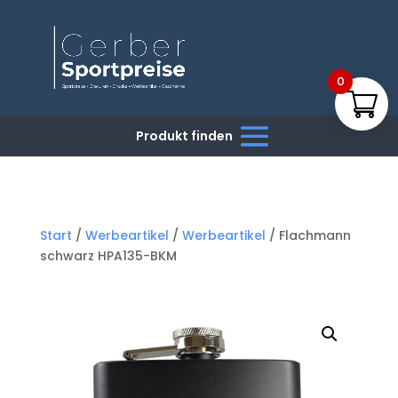
0
Start
/
Werbeartikel
/
Werbeartikel
/ Flachmann
schwarz HPA135-BKM