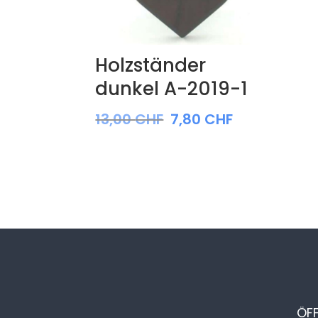
Holzständer
dunkel A-2019-1
13,00
CHF
7,80
CHF
ÖF