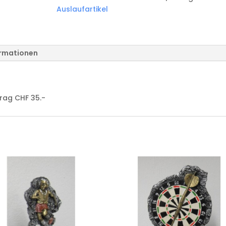
GD
Auslaufartikel
Menge
ormationen
trag CHF 35.-