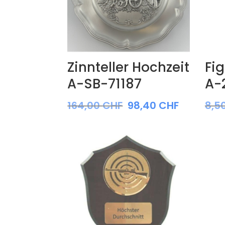
Zinnteller Hochzeit
Fig
A-SB-71187
A-
164,00
CHF
98,40
CHF
8,5