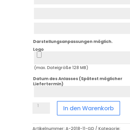
1
Zeile
2
Zeile
3
Darstellungsanpassungen möglich.
Logo
Logo
(max. Dateigröße 128 MB)
Datum des Anlasses (Spätest möglicher
Liefertermin)
Datum
Anlass
Zinnteller
In den Warenkorb
A-
2018-
11-
Artikelnummer:
A-2018-11-GD
Kategorie: