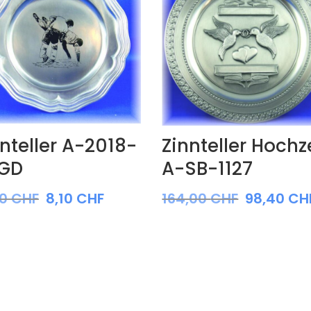
nteller A-2018-
Zinnteller Hochz
-GD
A-SB-1127
50
CHF
8,10
CHF
164,00
CHF
98,40
CH
nne:
F