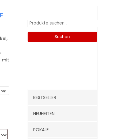
Produktsuche
panne:
F
CHF
Suchen
nach:
CHF
Suchen
kel,
m
 mit
Kategorien
BESTSELLER
NEUHEITEN
POKALE