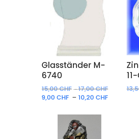
Glasständer M-
Zin
6740
11
15,00
CHF
17,00
CHF
13,
Preisspanne:
–
Preisspa
9,00
CHF
–
10,20
CHF
15,00 CHF
9,00 CHF
bis
bis
17,00 CHF
10,20 CH