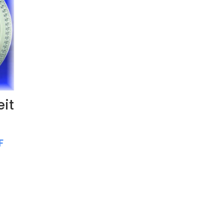
eit
F