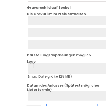
Gravurschild auf Sockel
Die Gravur ist im Preis enthalten.
Zeile
1
Zeile
2
Zeile
3
Darstellungsanpassungen möglich.
Logo
Logo
(max. Dateigröße 128 MB)
Datum des Anlasses (Spätest möglicher
Liefertermin)
Datum
Anlass