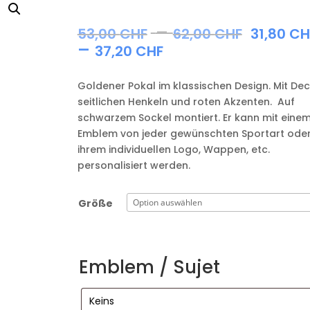
Preiss
–
53,00
CHF
62,00
CHF
31,80
CH
53,00 
Preisspanne:
–
37,20
CHF
bis
31,80 CHF
62,00 
bis
Goldener Pokal im klassischen Design. Mit Dec
37,20 CHF
seitlichen Henkeln und roten Akzenten. Auf
schwarzem Sockel montiert. Er kann mit eine
Emblem von jeder gewünschten Sportart oder
ihrem individuellen Logo, Wappen, etc.
personalisiert werden.
Größe
Emblem / Sujet