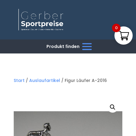
0
Start
/
Auslaufartikel
/ Figur Läufer A-2016