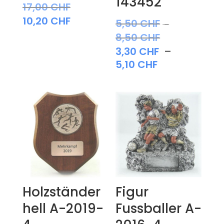
143452
17,00
CHF
10,20
CHF
5,50
CHF
–
8,50
CHF
Preisspanne:
3,30
CHF
–
5,50 CHF
Preisspanne
5,10
CHF
bis
3,30 CHF
8,50 CHF
bis
5,10 CHF
Holzständer
Figur
hell A-2019-
Fussballer A-