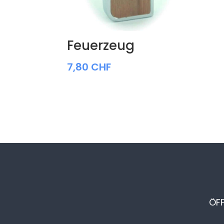
Feuerzeug
7,80
CHF
ÖF