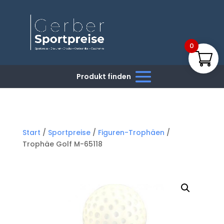
0
Start
/
Sportpreise
/
Figuren-Trophäen
/
Trophäe Golf M-65118