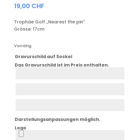
19,00
CHF
Trophäe Golf „Nearest the pin“
Grösse: 17cm
Vorrätig
Gravurschild auf Sockel
Das Gravurschild ist im Preis enthalten.
Zeile
1
Zeile
2
Zeile
3
Darstellungsanpassungen möglich.
Logo
Logo