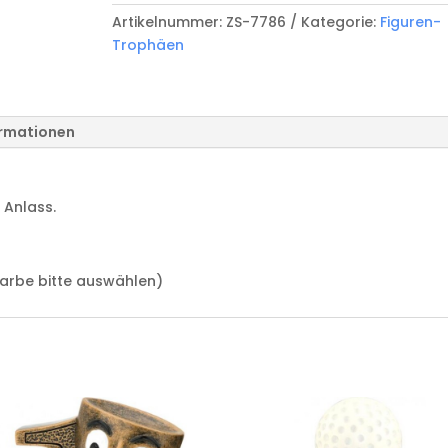
7986
Artikelnummer:
ZS-7786
Kategorie:
Figuren-
Menge
Trophäen
ormationen
 Anlass.
(Farbe bitte auswählen)