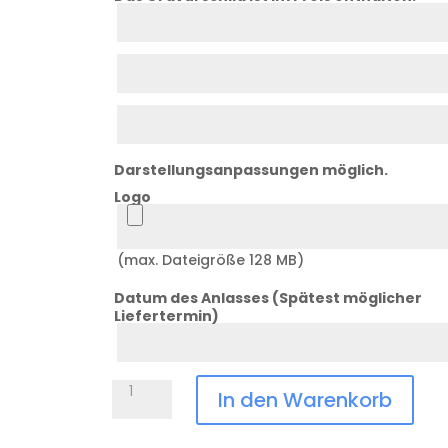
Zeile
1
Zeile
2
Zeile
3
Darstellungsanpassungen möglich.
Logo
Logo
(max. Dateigröße 128 MB)
Datum des Anlasses (Spätest möglicher
Liefertermin)
Datum
Anlass
Trophäe
In den Warenkorb
Cart
ZS-