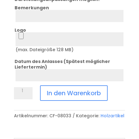
Bemerkungen
Bemerkung
Logo
Logo
(max. Dateigröße 128 MB)
Datum des Anlasses (Spätest möglicher
Liefertermin)
Datum
Anlass
Teigrührlöffel
In den Warenkorb
CF-
08033
Menge
Artikelnummer:
CF-08033
Kategorie:
Holzartikel