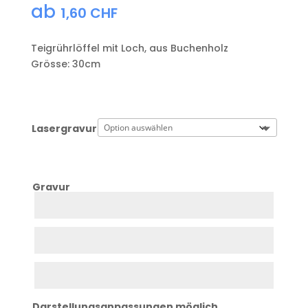
ab
1,60
CHF
Teigrührlöffel mit Loch, aus Buchenholz
Grösse: 30cm
Lasergravur
Gravur
Zeile
1
Zeile
2
Zeile
3
Darstellungsanpassungen möglich.