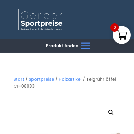
0
Start
/
Sportpreise
/
Holzartikel
/ Teigrührlöffel
CF-08033