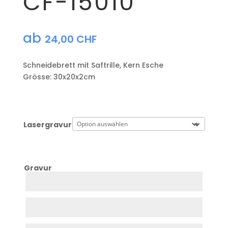
CF-15010
ab
24,00
CHF
Schneidebrett mit Saftrille, Kern Esche
Grösse: 30x20x2cm
Lasergravur
Gravur
Zeile
1
Zeile
2
Zeile