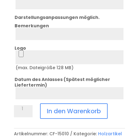
3
Darstellungsanpassungen möglich.
Bemerkungen
Bemerkung
Logo
Logo
(max. Dateigröße 128 MB)
Datum des Anlasses (Spätest möglicher
Liefertermin)
Datum
Anlass
Schneidebrett
In den Warenkorb
mit
Saftrille
CF-
Artikelnummer:
CF-15010
Kategorie:
Holzartikel
15010