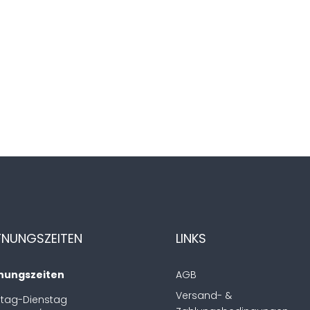
FNUNGSZEITEN
LINKS
nungszeiten
AGB
Versand- &
tag-Dienstag