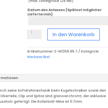
(max. Dateigröße 128 MB)
Datum des Anlasses (Spätest möglicher
Liefertermin)
Datum
Schreibset
In den Warenkorb
TREECK
E-
W1352.93
Artikelnummer:
E-W1356.95-1
Kategorie:
Menge
Werbeartikel
ormationen
urch seine Softdrehmechanik beim Kugelschreiber sowie den
Oberteile, Clip und Spitze sind glanzverchromt, der exklusive
ussholz gefertigt. Die Rollerball-Mine ist 0.7mm.