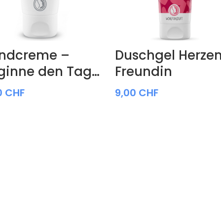
ndcreme –
Duschgel Herze
ginne den Tag…
Freundin
0
CHF
9,00
CHF