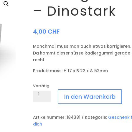
– Dinostark
4,00
CHF
Manchmal muss man auch etwas korrigieren.
Da kommt dieser süsse Radiergummi gerade
recht.
Produktmass: H 17 x B 22 x & 52mm
Vorrätig
Radiergummi
In den Warenkorb
-
Dinostark
Menge
Artikelnummer:
184381
Kategorie:
Geschenk 
dich