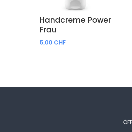
Handcreme Power
Frau
5,00
CHF
ÖF