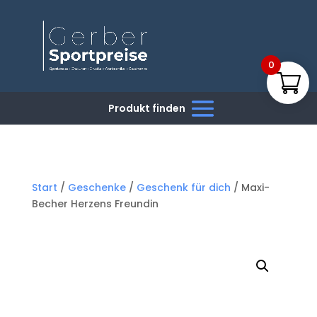
0
Start
/
Geschenke
/
Geschenk für dich
/ Maxi-
Becher Herzens Freundin