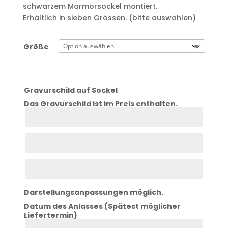
schwarzem Marmorsockel montiert.
Erhältlich in sieben Grössen. (bitte auswählen)
Größe
Gravurschild auf Sockel
Das Gravurschild ist im Preis enthalten.
Zeile
1
Zeile
2
Zeile
3
Darstellungsanpassungen möglich.
Datum des Anlasses (Spätest möglicher
Liefertermin)
Datum