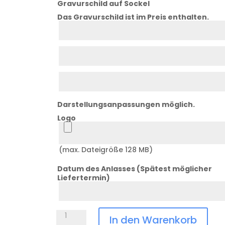
Gravurschild auf Sockel
Das Gravurschild ist im Preis enthalten.
Zeile
1
Zeile
2
Zeile
3
Darstellungsanpassungen möglich.
Logo
Logo
(max. Dateigröße 128 MB)
Datum des Anlasses (Spätest möglicher
Liefertermin)
Datum
Anlass
Pokal
In den Warenkorb