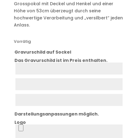
Grosspokal mit Deckel und Henkel und einer
Höhe von 53cm überzeugt durch seine
hochwertige Verarbeitung und „versilbert“ jeden
Anlass.
Vorrätig
Gravurschild auf Sockel
Das Gravurschild ist im Preis enthalten.
Zeile
1
Zeile
2
Zeile
3
Darstellungsanpassungen möglich.
Logo
Logo