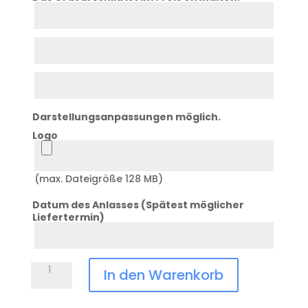
Zeile
1
Zeile
2
Zeile
3
Darstellungsanpassungen möglich.
Logo
Logo
(max. Dateigröße 128 MB)
Datum des Anlasses (Spätest möglicher
Liefertermin)
Datum
Anlass
Pokal
In den Warenkorb
ZS-
11950