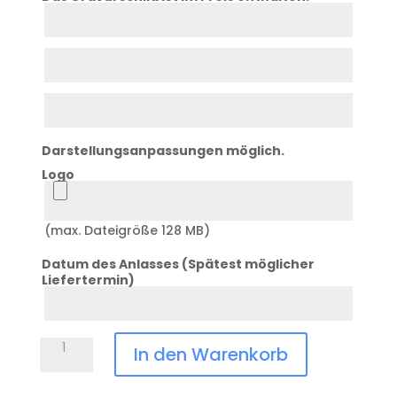
Zeile
1
Zeile
2
Zeile
3
Darstellungsanpassungen möglich.
Logo
Logo
(max. Dateigröße 128 MB)
Datum des Anlasses (Spätest möglicher
Liefertermin)
Datum
Anlass
Pokal
In den Warenkorb
mit
Deckel