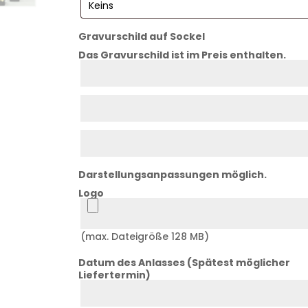
Gravurschild auf Sockel
Das Gravurschild ist im Preis enthalten.
Zeile
1
Zeile
2
Zeile
3
Darstellungsanpassungen möglich.
Logo
Logo
(max. Dateigröße 128 MB)
Datum des Anlasses (Spätest möglicher
Liefertermin)
Datum
Anlass