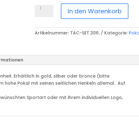
Pokal
In den Warenkorb
SET306
Menge
Artikelnummer:
TAC-SET.306.
Kategorie:
Poka
ormationen
heit. Erhältlich in gold, silber oder bronce (bitte
cm hohe Pokal mit seinen seitlichen Henkeln allemal. Auf
wünschten Sportart oder mit ihrem individuellen Logo,