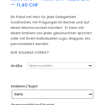
18,00 CHF
Preisspanne:
–
11,40
CHF
bis
10,80 CHF
19,00 CHF
bis
Ein Pokal mit Herz für jede Gelegenheit.
11,40 CHF
Goldfarben, mit Prägungen im Becher und auf
einem Marmorsockel montiert. Er kann mit
einem Emblem von jeder gewünschten Sportart
oder mit ihrem individuellen Logo, Wappen, etc.
personalisiert werden.
NUR SOLANGE VORRAT!
Größe
Emblem / Sujet
Gravurschild auf Sockel