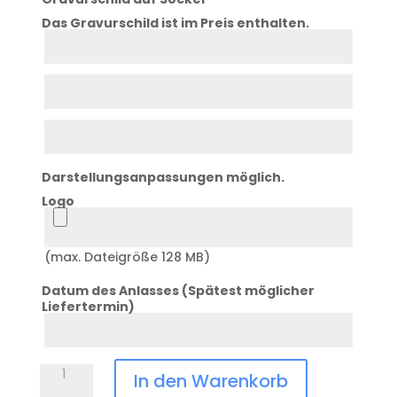
Das Gravurschild ist im Preis enthalten.
Zeile
1
Zeile
2
Zeile
3
Darstellungsanpassungen möglich.
Logo
Logo
(max. Dateigröße 128 MB)
Datum des Anlasses (Spätest möglicher
Liefertermin)
Datum
Anlass
Pokal
In den Warenkorb
TR-