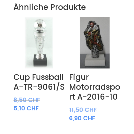
Ähnliche Produkte
Cup Fussball
Figur
A-TR-9061/S
Motorradspo
rt A-2016-10
8,50
CHF
5,10
CHF
11,50
CHF
6,90
CHF