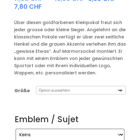
11,00 CHF
Preisspanne:
7,80
CHF
bis
6,60 CHF
13,00 CHF
bis
Über diesen goldfarbenen Kleinpokal freut sich
7,80 CHF
jeder grosse oder kleine Sieger. Angelehnt an die
klassischen Pokale verfügt er über zwei seitliche
Henkel und die grauen Akzente verleihen ihm das
„gewisse Etwas“. Auf Marmorsockel montiert. Er
kann mit einem Emblem von jeder gewünschten
Sportart oder mit ihrem individuellen Logo,
Wappen, etc. personalisiert werden.
Größe
Emblem / Sujet