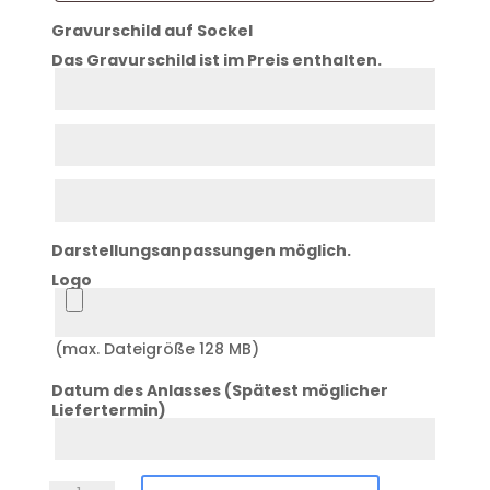
Gravurschild auf Sockel
Das Gravurschild ist im Preis enthalten.
Zeile
1
Zeile
2
Zeile
3
Darstellungsanpassungen möglich.
Logo
Logo
(max. Dateigröße 128 MB)
Datum des Anlasses (Spätest möglicher
Liefertermin)
Datum
Anlass