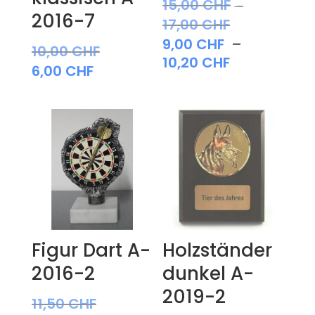
15,00
CHF
–
2016-7
17,00
CHF
Preisspanne:
9,00
CHF
–
15,00 CHF
10,00
CHF
Preisspann
10,20
CHF
bis
6,00
CHF
9,00 CHF
17,00 CHF
bis
10,20 CHF
Figur Dart A-
Holzständer
2016-2
dunkel A-
2019-2
11,50
CHF