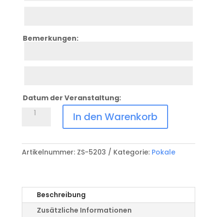
Zeile
3
Bemerkungen:
Zeile
4
Zeile
5
Datum der Veranstaltung:
Pokal
In den Warenkorb
mit
Sternmotiv
ZS-
Artikelnummer:
ZS-5203
Kategorie:
Pokale
5203
Menge
Beschreibung
Zusätzliche Informationen