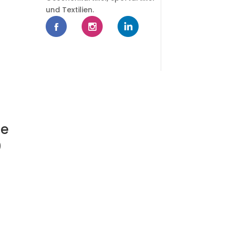
und Textilien.
le
0