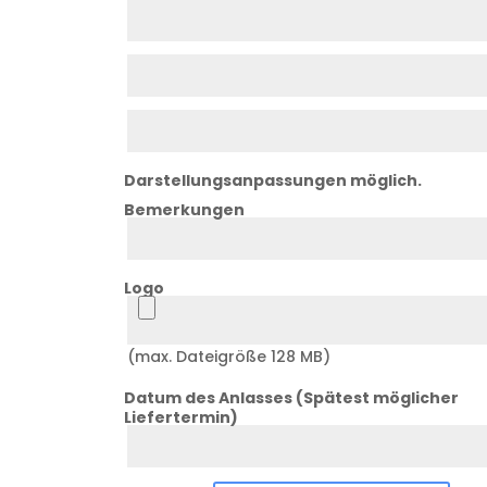
Zeile
1
Zeile
2
Zeile
3
Darstellungsanpassungen möglich.
Bemerkungen
Bemerkung
Logo
Logo
(max. Dateigröße 128 MB)
Datum des Anlasses (Spätest möglicher
Liefertermin)
Datum
Anlass