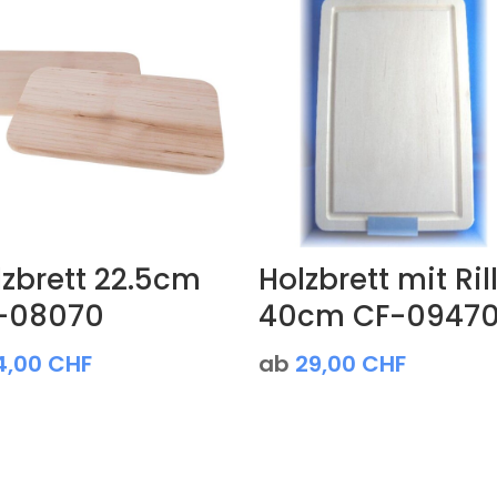
lzbrett 22.5cm
Holzbrett mit Ril
-08070
40cm CF-0947
4,00
CHF
ab
29,00
CHF