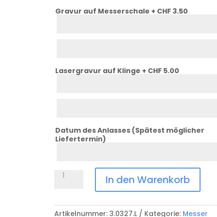
Gravur auf Messerschale + CHF 3.50
Schale
Zeile
1
Schale
Zeile
2
Lasergravur auf Klinge + CHF 5.00
Klinge
Zeile
1
Klinge
Zeile
2
Datum des Anlasses (Spätest möglicher
Liefertermin)
Datum
Anlass
Swiss
In den Warenkorb
Tool
X
Menge
Artikelnummer:
3.0327.L
Kategorie:
Messer