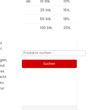
ab
10 Stk.
10%
25 Stk.
15%
50 Stk.
18%
100 Stk.
20%
Produktsuche
ht
t
Suchen
nach:
igen,
Suchen
nd.
res
icht
zu
Kategorien
tur