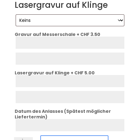
Lasergravur auf Klinge
Gravur auf Messerschale + CHF 3.50
Schale
Zeile
1
Schale
Zeile
2
Lasergravur auf Klinge + CHF 5.00
Klinge
Zeile
1
Klinge
Zeile
2
Datum des Anlasses (Spätest möglicher
Liefertermin)
Datum
Anlass