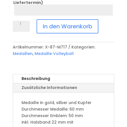
Liefertermin)
Datum
Anlass
Medaille
In den Warenkorb
Volleyball
X-
87-
Artikelnummer:
X-87-M717
Kategorien:
M717
Medaillen
,
Medaille Volleyball
Menge
Beschreibung
Zusätzliche Informationen
Medaille in gold, silber und Kupfer
​Durchmesser Medaille: 60 mm
Durchmesser Emblem: 50 mm
​inkl. Halsband 22 mm mit