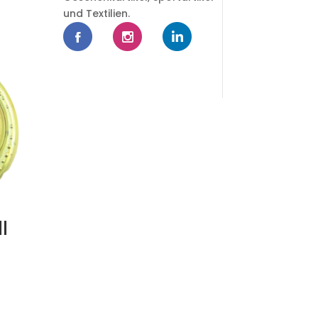
und Textilien.
l