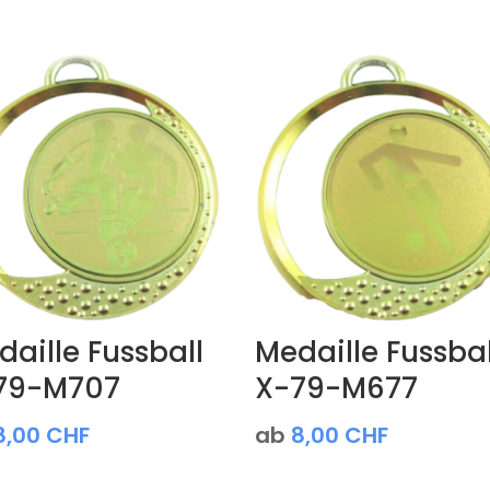
aille Fussball
Medaille Fussbal
79-M707
X-79-M677
8,00
CHF
ab
8,00
CHF