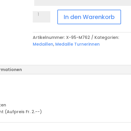
Anlass
Medaille
In den Warenkorb
Turnerinnen
X-
95-
Artikelnummer:
X-95-M762
Kategorien:
M762
Medaillen
,
Medaille Turnerinnen
Menge
ormationen
ken
(Aufpreis Fr. 2.--)