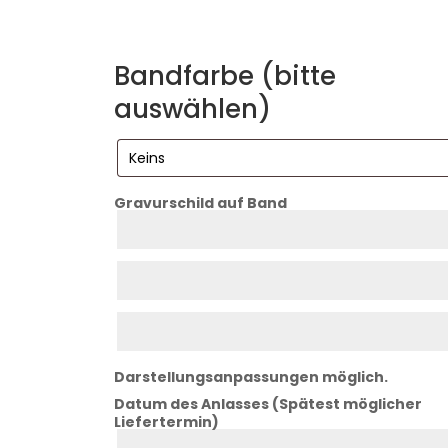
Bandfarbe (bitte
auswählen)
Gravurschild auf Band
Zeile
1
Zeile
2
Zeile
3
Darstellungsanpassungen möglich.
Datum des Anlasses (Spätest möglicher
Liefertermin)
Datum