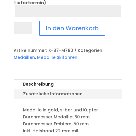
Liefertermin)
Datum
Anlass
Medaille
In den Warenkorb
Skifahren
X-
87-
Artikelnummer:
X-87-M780
Kategorien:
M780
Medaillen
,
Medaille Skifahren
Menge
Beschreibung
Zusätzliche Informationen
Medaille in gold, silber und Kupfer
​Durchmesser Medaille: 60 mm
Durchmesser Emblem: 50 mm
​inkl. Halsband 22 mm mit