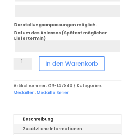
Zeile
3
Darstellungsanpassungen möglich.
Datum des Anlasses (Spätest möglicher
Liefertermin)
Datum
Anlass
Medaille
In den Warenkorb
Serie
Alpenpässe
Menge
Artikelnummer:
GR-147840
Kategorien:
Medaillen
,
Medaille Serien
Beschreibung
Zusätzliche Informationen